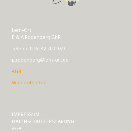
Lern-Ort
P & A Rodenberg GbR
Telefon 0 151 42 303 969
p.rodenberg@lern-ort.de
AGB
Widerrufbutton
IMPRESSUM
DATENSCHUTZERKLÄRUNG
AGB