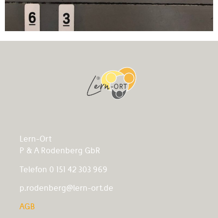
Lern-Ort
P & A Rodenberg GbR
Telefon 0 151 42 303 969
p.rodenberg@lern-ort.de
AGB