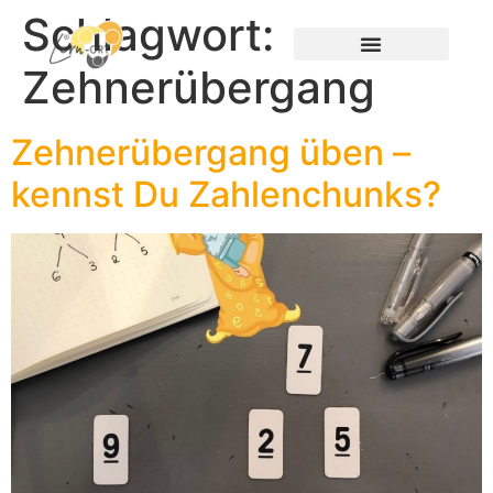
Schlagwort:
Zehnerübergang
Zehnerübergang üben –
kennst Du Zahlenchunks?