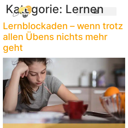
Kategorie:
Lernen
Lernblockaden – wenn trotz
allen Übens nichts mehr
geht