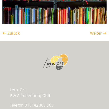
←
Zurück
Weiter
→
Lern-Ort
P & A Rodenberg GbR
Telefon 0 151 42 303 969