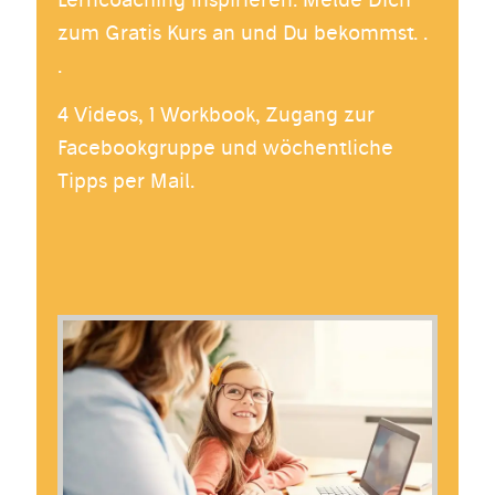
zum Gratis Kurs an und Du bekommst. .
.
4 Videos, 1 Workbook, Zugang zur
Facebookgruppe und wöchentliche
Tipps per Mail.