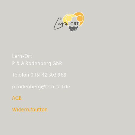
Lern-Ort
P & A Rodenberg GbR
Telefon 0 151 42 303 969
p.rodenberg@lern-ort.de
AGB
Widerrufbutton