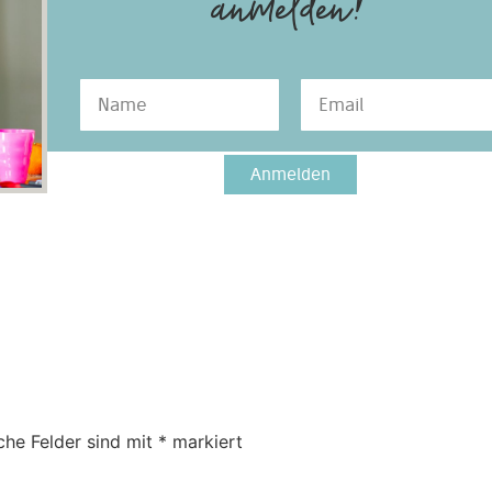
anmelden!
Anmelden
che Felder sind mit
*
markiert