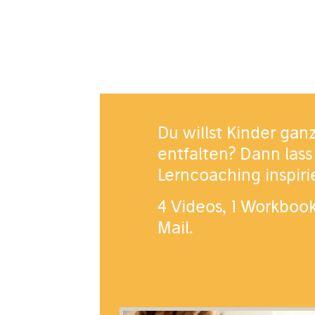
Du willst Kinder ganz
entfalten? Dann lass
Lerncoaching inspir
4 Videos, 1 Workboo
Mail.