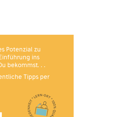
es Potenzial zu
Einführung ins
 Du bekommst. . .
ntliche Tipps per