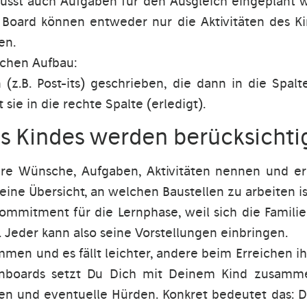
wusst auch Aufgaben für den Ausgleich eingeplant w
 Board können entweder nur die Aktivitäten des K
en.
achen Aufbau:
(z.B. Post-its) geschrieben, die dann in die Spa
sie in die rechte Spalte (erledigt).
 Kindes werden berücksichti
hre Wünsche, Aufgaben, Aktivitäten nennen und er
ine Übersicht, an welchen Baustellen zu arbeiten is
mitment für die Lernphase, weil sich die Familie
 Jeder kann also seine Vorstellungen einbringen.
men und es fällt leichter, andere beim Erreichen ih
ienboards setzt Du Dich mit Deinem Kind zusamm
en und eventuelle Hürden. Konkret bedeutet das: 