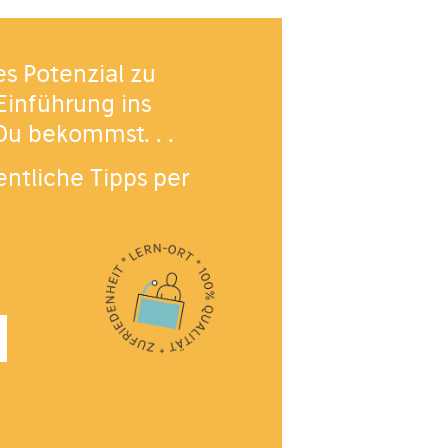
es Potenzial zu
Einführung ins
 Du bekommst. . .
ntliche Tipps per