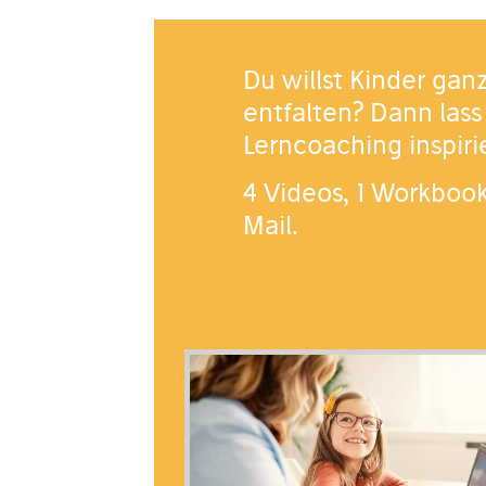
Du willst Kinder ganz
entfalten? Dann lass
Lerncoaching inspir
4 Videos, 1 Workboo
Mail.