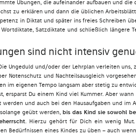
mmte Übungen, die aufeinander aufbauen und die di
ächst zu erklären und dann die üblichen Arbeitsblä
mpetenz in Diktat und später ins freies Schreiben üb
Wortdiktate, Satzdiktate und schließlich längere Te
bungen sind nicht intensiv genu
Die Ungeduld und/oder der Lehrplan verleiten uns, 
ber Notenschutz und Nachteilsausgleich vorgesehen
iten im eigenen Tempo langsam aber stetig zu entwic
, ersparst Du einem Kind viel Kummer. Aber wann s
et werden und auch bei den Hausaufgaben und im 
 solange geübt werden,
bis das Kind sie sowohl be
eherrscht
. Hierzu gehört für Dich ein wenig Mut. 
n Bedürfnissen eines Kindes zu üben – auch wenn d