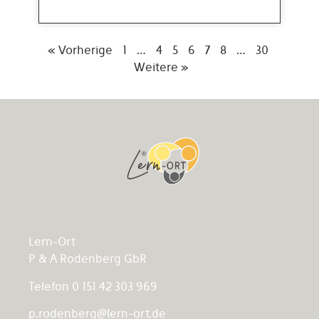
« Vorherige
1
…
4
5
6
7
8
…
30
Weitere »
Lern-Ort
P & A Rodenberg GbR
Telefon 0 151 42 303 969
p.rodenberg@lern-ort.de