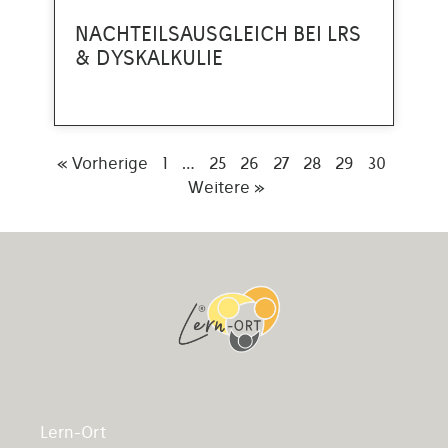
NACHTEILSAUSGLEICH BEI LRS
& DYSKALKULIE
« Vorherige
1
…
25
26
27
28
29
30
Weitere »
Lern-Ort