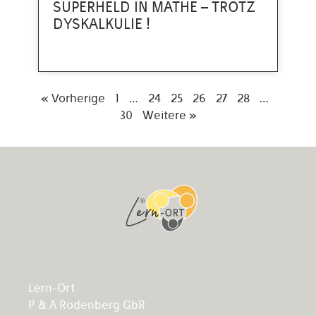
SUPERHELD IN MATHE – TROTZ
DYSKALKULIE !
« Vorherige
1
…
24
25
26
27
28
…
30
Weitere »
Lern-Ort
P & A Rodenberg GbR